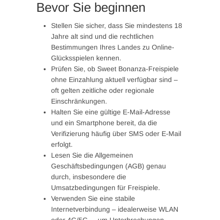
Bevor Sie beginnen
Stellen Sie sicher, dass Sie mindestens 18
Jahre alt sind und die rechtlichen
Bestimmungen Ihres Landes zu Online-
Glücksspielen kennen.
Prüfen Sie, ob Sweet Bonanza-Freispiele
ohne Einzahlung aktuell verfügbar sind –
oft gelten zeitliche oder regionale
Einschränkungen.
Halten Sie eine gültige E-Mail-Adresse
und ein Smartphone bereit, da die
Verifizierung häufig über SMS oder E-Mail
erfolgt.
Lesen Sie die Allgemeinen
Geschäftsbedingungen (AGB) genau
durch, insbesondere die
Umsatzbedingungen für Freispiele.
Verwenden Sie eine stabile
Internetverbindung – idealerweise WLAN
oder 4G/5G –, um Unterbrechungen