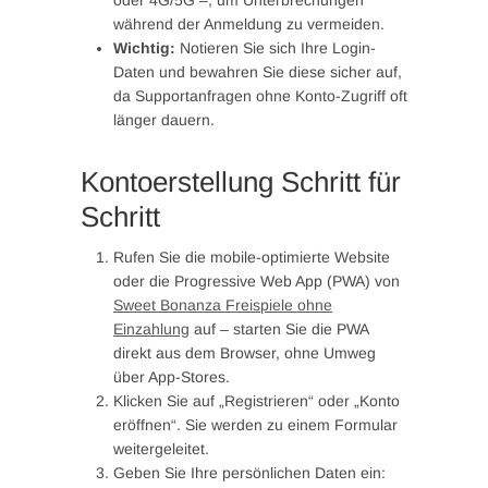
während der Anmeldung zu vermeiden.
Wichtig:
Notieren Sie sich Ihre Login-
Daten und bewahren Sie diese sicher auf,
da Supportanfragen ohne Konto-Zugriff oft
länger dauern.
Kontoerstellung Schritt für
Schritt
Rufen Sie die mobile-optimierte Website
oder die Progressive Web App (PWA) von
Sweet Bonanza Freispiele ohne
Einzahlung
auf – starten Sie die PWA
direkt aus dem Browser, ohne Umweg
über App-Stores.
Klicken Sie auf „Registrieren“ oder „Konto
eröffnen“. Sie werden zu einem Formular
weitergeleitet.
Geben Sie Ihre persönlichen Daten ein: