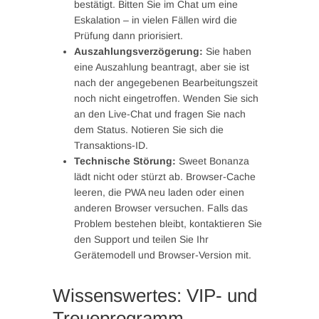
bestätigt. Bitten Sie im Chat um eine
Eskalation – in vielen Fällen wird die
Prüfung dann priorisiert.
Auszahlungsverzögerung:
Sie haben
eine Auszahlung beantragt, aber sie ist
nach der angegebenen Bearbeitungszeit
noch nicht eingetroffen. Wenden Sie sich
an den Live-Chat und fragen Sie nach
dem Status. Notieren Sie sich die
Transaktions-ID.
Technische Störung:
Sweet Bonanza
lädt nicht oder stürzt ab. Browser-Cache
leeren, die PWA neu laden oder einen
anderen Browser versuchen. Falls das
Problem bestehen bleibt, kontaktieren Sie
den Support und teilen Sie Ihr
Gerätemodell und Browser-Version mit.
Wissenswertes: VIP- und
Treueprogramm