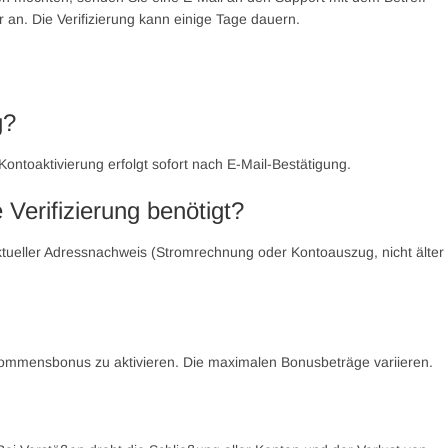
n. Die Verifizierung kann einige Tage dauern.
g?
Kontoaktivierung erfolgt sofort nach E-Mail-Bestätigung.
Verifizierung benötigt?
aktueller Adressnachweis (Stromrechnung oder Kontoauszug, nicht älter
kommensbonus zu aktivieren. Die maximalen Bonusbeträge variieren.