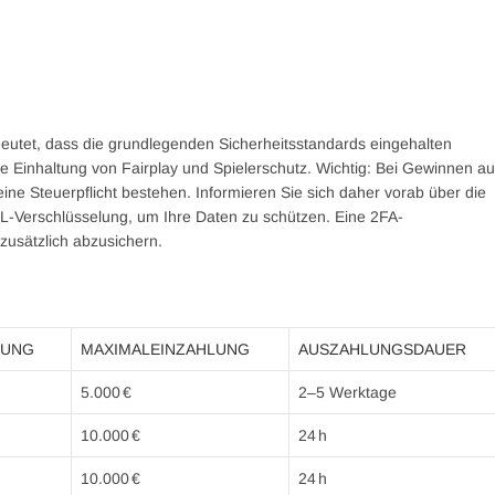
edeutet, dass die grundlegenden Sicherheitsstandards eingehalten
e Einhaltung von Fairplay und Spielerschutz. Wichtig: Bei Gewinnen a
ine Steuerpflicht bestehen. Informieren Sie sich daher vorab über die
L-Verschlüsselung, um Ihre Daten zu schützen. Eine 2FA-
zusätzlich abzusichern.
LUNG
MAXIMALEINZAHLUNG
AUSZAHLUNGSDAUER
5.000 €
2–5 Werktage
10.000 €
24 h
10.000 €
24 h