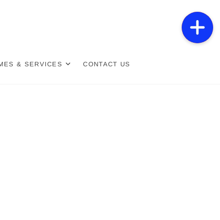
MES & SERVICES
CONTACT US
n