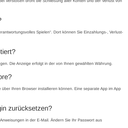
 Bei Verstößen droht die Schließung aller Konten und der Verlust von
?
antwortungsvolles Spielen“. Dort können Sie Einzahlungs‑, Verlust-
iert?
ngen. Die Anzeige erfolgt in der von Ihnen gewählten Währung.
ore?
e über Ihren Browser installieren können. Eine separate App im App
gin zurücksetzen?
 Anweisungen in der E-Mail. Ändern Sie Ihr Passwort aus