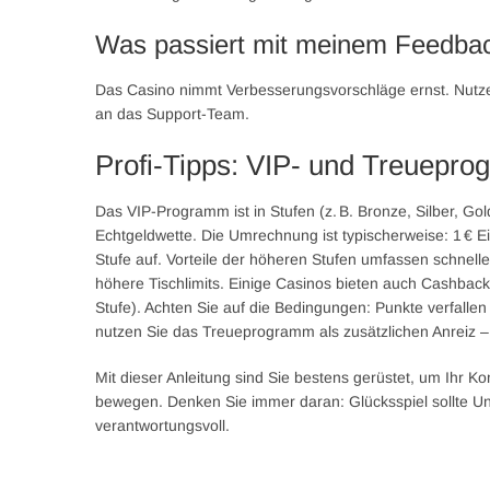
Was passiert mit meinem Feedba
Das Casino nimmt Verbesserungsvorschläge ernst. Nutze
an das Support-Team.
Profi-Tipps: VIP- und Treuepr
Das VIP-Programm ist in Stufen (z. B. Bronze, Silber, Gol
Echtgeldwette. Die Umrechnung ist typischerweise: 1 € Ei
Stufe auf. Vorteile der höheren Stufen umfassen schnell
höhere Tischlimits. Einige Casinos bieten auch Cashback a
Stufe). Achten Sie auf die Bedingungen: Punkte verfallen
nutzen Sie das Treueprogramm als zusätzlichen Anreiz – 
Mit dieser Anleitung sind Sie bestens gerüstet, um Ihr Ko
bewegen. Denken Sie immer daran: Glücksspiel sollte Un
verantwortungsvoll.