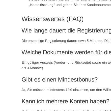
„Kontolöschung“ und geben Sie Ihre Kundennummer a
Wissenswertes (FAQ)
Wie lange dauert die Registrierun
Die erstmalige Registrierung dauert etwa 5 Minuten. Die 
Welche Dokumente werden für die 
Ein gültiger Ausweis (Vorder- und Rückseite) sowie ein 
als 3 Monate).
Gibt es einen Mindestbonus?
Ja, Sie müssen mindestens 10 € einzahlen, um den Will
Kann ich mehrere Konten haben?