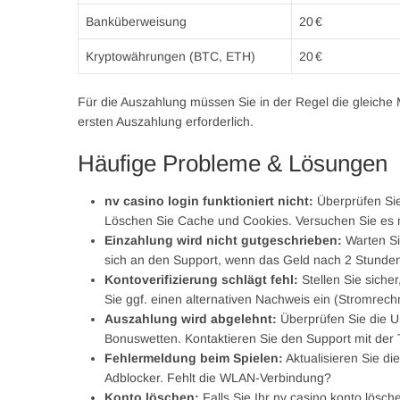
Banküberweisung
20 €
Kryptowährungen (BTC, ETH)
20 €
Für die Auszahlung müssen Sie in der Regel die gleiche 
ersten Auszahlung erforderlich.
Häufige Probleme & Lösungen
nv casino login funktioniert nicht:
Überprüfen Sie
Löschen Sie Cache und Cookies. Versuchen Sie es 
Einzahlung wird nicht gutgeschrieben:
Warten Si
sich an den Support, wenn das Geld nach 2 Stunden 
Kontoverifizierung schlägt fehl:
Stellen Sie siche
Sie ggf. einen alternativen Nachweis ein (Stromrec
Auszahlung wird abgelehnt:
Überprüfen Sie die 
Bonuswetten. Kontaktieren Sie den Support mit der 
Fehlermeldung beim Spielen:
Aktualisieren Sie di
Adblocker. Fehlt die WLAN-Verbindung?
Konto löschen:
Falls Sie Ihr nv casino konto lösc