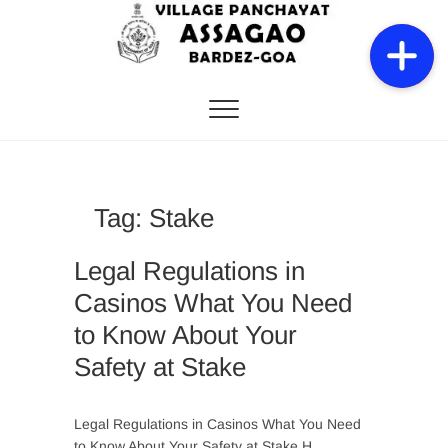
Skip
to
content
Tag:
Stake
Legal Regulations in
Casinos What You Need
to Know About Your
Safety at Stake
Legal Regulations in Casinos What You Need
to Know About Your Safety at Stake Η