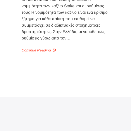
νομιμότητα των καζίνο Stake και οι ρυθμίσεις
τους Η νομιμότητα των καζίνο είναι ένα κρίσιμο
ζήτημα για κάθε παίκτη που επιθυμεί να
συμμετάσχει σε διαδικτυακές στοιχηματικές
δραστηριότητες. Στην Ελλάδα, οι νομοθετικές
ρυθμίσεις γύρω από τον…
Continue Reading