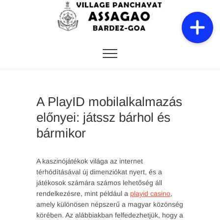
Skip
to
content
A PlayID mobilalkalmazás
előnyei: játssz bárhol és
bármikor
A kaszinójátékok világa az internet
térhódításával új dimenziókat nyert, és a
játékosok számára számos lehetőség áll
rendelkezésre, mint például a
playid casino
,
amely különösen népszerű a magyar közönség
körében. Az alábbiakban felfedezhetjük, hogy a