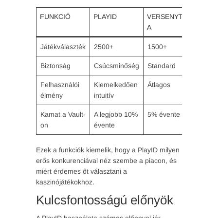
FUNKCIÓ
PLAYID
VERSENYTÁRS
VER
A
B
Játékválaszték
2500+
1500+
200
Biztonság
Csúcsminőség
Standard
Alap
Felhasználói
Kiemelkedően
Átlagos
Alap
élmény
intuitív
Kamat a Vault-
A legjobb 10%
5% évente
3% 
on
évente
Ezek a funkciók kiemelik, hogy a PlayID milyen
erős konkurenciával néz szembe a piacon, és
miért érdemes őt választani a
kaszinójátékokhoz.
Kulcsfontosságú előnyök
A PlayID használata számos előnnyel jár,