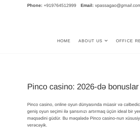
Skip
Phone:
+919764512999
Email:
vpassagao@
gmail
.co
to
content
HOME
ABOUT US
OFFICE R
Pinco casino: 2026-də bonuslar 
Pinco casino, online oyun dünyasında müasir və cəlbedici
geniş oyun seçimi ilə şansınızı artırmaq üçün ideal bir ye
məqsədini güdür. Bu məqalədə Pinco casino-nun xüsusiyyətl
verəcəyik.