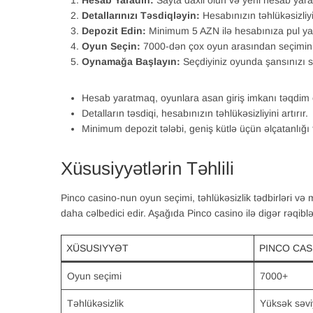
Hesab Yaradın:
Sayta daxil olun və yeni hesab yara
Detallarınızı Təsdiqləyin:
Hesabınızın təhlükəsizliy
Depozit Edin:
Minimum 5 AZN ilə hesabınıza pul yat
Oyun Seçin:
7000-dən çox oyun arasından seçimini
Oynamağa Başlayın:
Seçdiyiniz oyunda şansınızı s
Hesab yaratmaq, oyunlara asan giriş imkanı təqdim 
Detalların təsdiqi, hesabınızın təhlükəsizliyini artırır.
Minimum depozit tələbi, geniş kütlə üçün əlçatanlığı 
Xüsusiyyətlərin Təhlili
Pinco casino-nun oyun seçimi, təhlükəsizlik tədbirləri və
daha cəlbedici edir. Aşağıda Pinco casino ilə digər rəqib
XÜSUSIYYƏT
PINCO CAS
Oyun seçimi
7000+
Təhlükəsizlik
Yüksək səvi