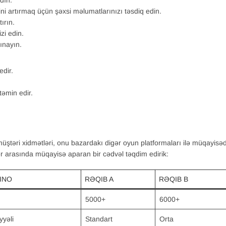
dın.
ini artırmaq üçün şəxsi məlumatlarınızı təsdiq edin.
ırın.
zi edin.
ınayın.
edir.
təmin edir.
 müştəri xidmətləri, onu bazardakı digər oyun platformaları ilə müqayisə
lər arasında müqayisə aparan bir cədvəl təqdim edirik:
INO
RƏQIB A
RƏQIB B
5000+
6000+
yyəli
Standart
Orta