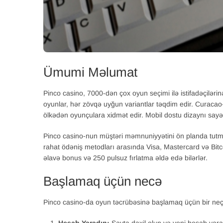
Ümumi Məlumat
Pinco casino, 7000-dən çox oyun seçimi ilə istifadəçiləri
oyunlar, hər zövqə uyğun variantlar təqdim edir. Curacao-
ölkədən oyunçulara xidmət edir. Mobil dostu dizaynı sayəsin
Pinco casino-nun müştəri məmnuniyyətini ön planda tutması
rahat ödəniş metodları arasında Visa, Mastercard və Bitc
əlavə bonus və 250 pulsuz fırlatma əldə edə bilərlər.
Başlamaq üçün necə
Pinco casino-da oyun təcrübəsinə başlamaq üçün bir neçə