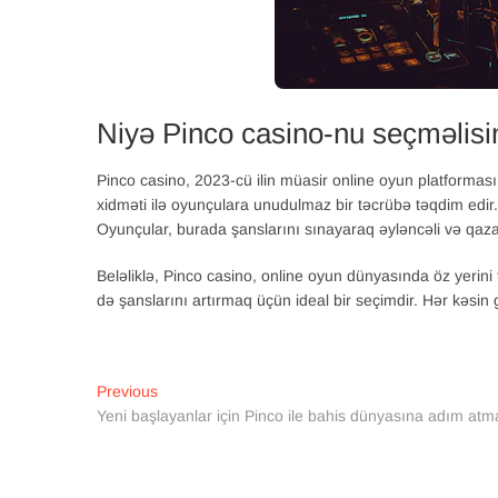
Niyə Pinco casino-nu seçməlisi
Pinco casino, 2023-cü ilin müasir online oyun platforma
xidməti ilə oyunçulara unudulmaz bir təcrübə təqdim edir. 
Oyunçular, burada şanslarını sınayaraq əyləncəli və qazan
Beləliklə, Pinco casino, online oyun dünyasında öz yerini
də şanslarını artırmaq üçün ideal bir seçimdir. Hər kəsin 
Post
Previous
Previous
post:
Yeni başlayanlar için Pinco ile bahis dünyasına adım atma
navigation