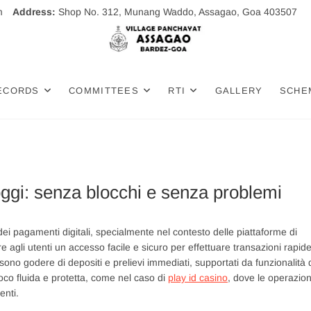
m
Address:
Shop No. 312, Munang Waddo, Assagao, Goa 403507
ECORDS
COMMITTEES
RTI
GALLERY
SCHE
oggi: senza blocchi e senza problemi
ei pagamenti digitali, specialmente nel contesto delle piattaforme di
re agli utenti un accesso facile e sicuro per effettuare transazioni rapid
sono godere di depositi e prelievi immediati, supportati da funzionalità 
co fluida e protetta, come nel caso di
play id casino
, dove le operazion
enti.