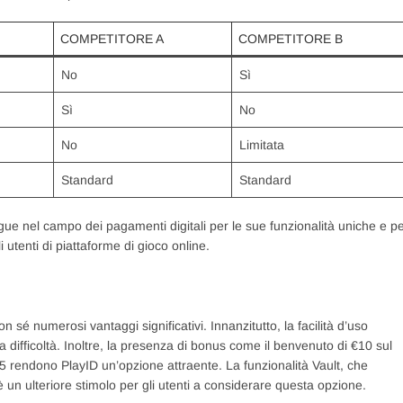
COMPETITORE A
COMPETITORE B
No
Sì
Sì
No
No
Limitata
Standard
Standard
ue nel campo dei pagamenti digitali per le sue funzionalità uniche e p
i utenti di piattaforme di gioco online.
on sé numerosi vantaggi significativi. Innanzitutto, la facilità d’uso
a difficoltà. Inoltre, la presenza di bonus come il benvenuto di €10 sul
 rendono PlayID un’opzione attraente. La funzionalità Vault, che
 un ulteriore stimolo per gli utenti a considerare questa opzione.