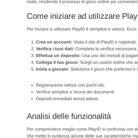
reale, rendendo il processo di gioco online più convenient
Come iniziare ad utilizzare Pla
Per iniziare a utilizzare PlayID è semplice e veloce. Ecc
Crea un account:
Visita il sito di PlayID e registrati
Verifica i tuoi dati:
Completa la verifica necessaria p
Effettua un deposito:
Usa uno dei metodi di pagamen
Collega il tuo gioco:
Scegli un casinò online che ac
Inizia a giocare:
Seleziona il gioco che preferisci e i
Registrazione veloce con pochi clic.
Verifica semplice e sicura dei documenti.
Depositi immediati senza attese.
Analisi delle funzionalità
Per comprendere meglio come PlayID si confronta con altr
che mette in evidenza alcune delle sue caratteristiche ris