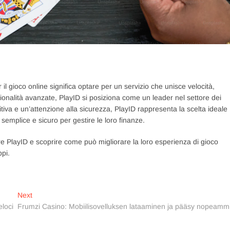
l gioco online significa optare per un servizio che unisce velocità,
nzionalità avanzate, PlayID si posiziona come un leader nel settore dei
uitiva e un’attenzione alla sicurezza, PlayID rappresenta la scelta ideale
semplice e sicuro per gestire le loro finanze.
vare PlayID e scoprire come può migliorare la loro esperienza di gioco
pi.
Next
Next
post:
eloci
Frumzi Casino: Mobiilisovelluksen lataaminen ja pääsy nopeamm