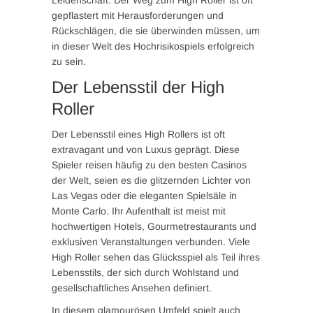
gepflastert mit Herausforderungen und
Rückschlägen, die sie überwinden müssen, um
in dieser Welt des Hochrisikospiels erfolgreich
zu sein.
Der Lebensstil der High
Roller
Der Lebensstil eines High Rollers ist oft
extravagant und von Luxus geprägt. Diese
Spieler reisen häufig zu den besten Casinos
der Welt, seien es die glitzernden Lichter von
Las Vegas oder die eleganten Spielsäle in
Monte Carlo. Ihr Aufenthalt ist meist mit
hochwertigen Hotels, Gourmetrestaurants und
exklusiven Veranstaltungen verbunden. Viele
High Roller sehen das Glücksspiel als Teil ihres
Lebensstils, der sich durch Wohlstand und
gesellschaftliches Ansehen definiert.
In diesem glamourösen Umfeld spielt auch