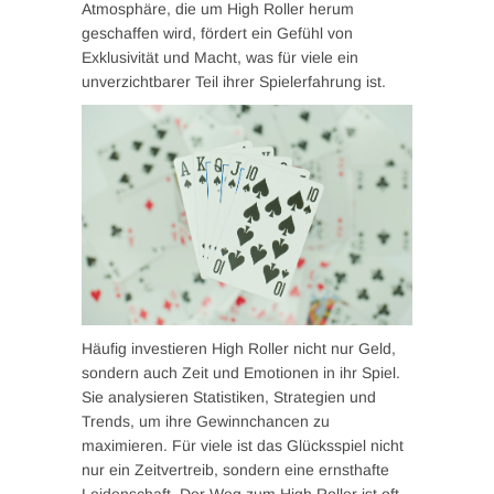
Atmosphäre, die um High Roller herum
geschaffen wird, fördert ein Gefühl von
Exklusivität und Macht, was für viele ein
unverzichtbarer Teil ihrer Spielerfahrung ist.
Häufig investieren High Roller nicht nur Geld,
sondern auch Zeit und Emotionen in ihr Spiel.
Sie analysieren Statistiken, Strategien und
Trends, um ihre Gewinnchancen zu
maximieren. Für viele ist das Glücksspiel nicht
nur ein Zeitvertreib, sondern eine ernsthafte
Leidenschaft. Der Weg zum High Roller ist oft