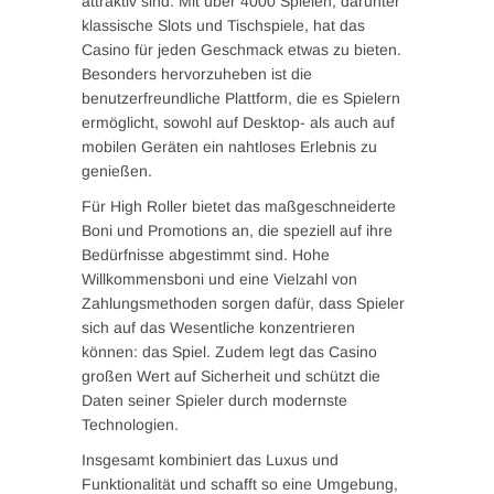
attraktiv sind. Mit über 4000 Spielen, darunter
klassische Slots und Tischspiele, hat das
Casino für jeden Geschmack etwas zu bieten.
Besonders hervorzuheben ist die
benutzerfreundliche Plattform, die es Spielern
ermöglicht, sowohl auf Desktop- als auch auf
mobilen Geräten ein nahtloses Erlebnis zu
genießen.
Für High Roller bietet das maßgeschneiderte
Boni und Promotions an, die speziell auf ihre
Bedürfnisse abgestimmt sind. Hohe
Willkommensboni und eine Vielzahl von
Zahlungsmethoden sorgen dafür, dass Spieler
sich auf das Wesentliche konzentrieren
können: das Spiel. Zudem legt das Casino
großen Wert auf Sicherheit und schützt die
Daten seiner Spieler durch modernste
Technologien.
Insgesamt kombiniert das Luxus und
Funktionalität und schafft so eine Umgebung,