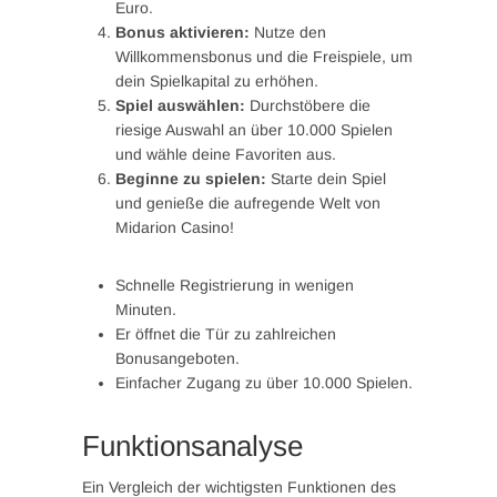
Euro.
Bonus aktivieren:
Nutze den
Willkommensbonus und die Freispiele, um
dein Spielkapital zu erhöhen.
Spiel auswählen:
Durchstöbere die
riesige Auswahl an über 10.000 Spielen
und wähle deine Favoriten aus.
Beginne zu spielen:
Starte dein Spiel
und genieße die aufregende Welt von
Midarion Casino!
Schnelle Registrierung in wenigen
Minuten.
Er öffnet die Tür zu zahlreichen
Bonusangeboten.
Einfacher Zugang zu über 10.000 Spielen.
Funktionsanalyse
Ein Vergleich der wichtigsten Funktionen des