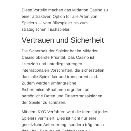
Diese Vorteile machen das Midarion Casino zu
einer attraktiven Option für alle Arten von
Spielern — vom Blitzspieler bis zum
strategischen Tischspieler.
Vertrauen und Sicherheit
Die Sicherheit der Spieler hat im Midarion
Casino oberste Priorität. Das Casino ist
lizenziert und unterliegt strengen
internationalen Vorschriften, die sicherstellen,
dass alle Spiele fair und transparent sind.
Zudem werden umfangreiche
Sicherheitsmaßnahmen ergriffen, um
persönliche Daten und Finanztransaktionen
der Spieler zu schützen.
Mit dem KYC-Verfahren wird die Identität jedes
Spielers verifiziert. Dies ist nicht nur eine
gesetzliche Anforderung, sondern trägt auch
dazu bei, Betrug und Geldwäsche zu