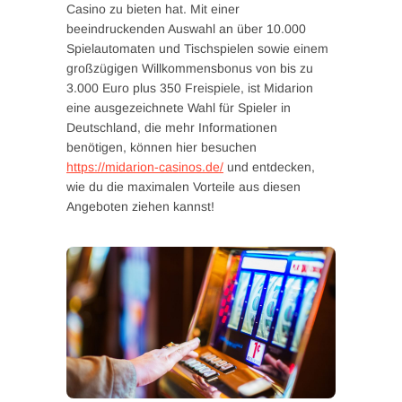
Casino zu bieten hat. Mit einer
beeindruckenden Auswahl an über 10.000
Spielautomaten und Tischspielen sowie einem
großzügigen Willkommensbonus von bis zu
3.000 Euro plus 350 Freispiele, ist Midarion
eine ausgezeichnete Wahl für Spieler in
Deutschland, die mehr Informationen
benötigen, können hier besuchen
https://midarion-casinos.de/
und entdecken,
wie du die maximalen Vorteile aus diesen
Angeboten ziehen kannst!