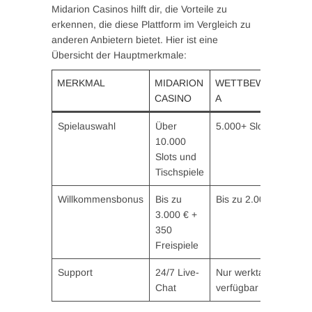
Midarion Casinos hilft dir, die Vorteile zu
erkennen, die diese Plattform im Vergleich zu
anderen Anbietern bietet. Hier ist eine
Übersicht der Hauptmerkmale:
MERKMAL
MIDARION
WETTBEWERBER
CASINO
A
Spielauswahl
Über
5.000+ Slots
10.000
Slots und
Tischspiele
Willkommensbonus
Bis zu
Bis zu 2.000 €
3.000 € +
350
Freispiele
Support
24/7 Live-
Nur werktags
Chat
verfügbar