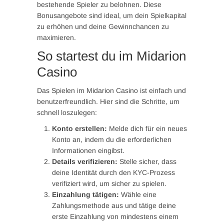
bestehende Spieler zu belohnen. Diese
Bonusangebote sind ideal, um dein Spielkapital
zu erhöhen und deine Gewinnchancen zu
maximieren.
So startest du im Midarion
Casino
Das Spielen im Midarion Casino ist einfach und
benutzerfreundlich. Hier sind die Schritte, um
schnell loszulegen:
Konto erstellen:
Melde dich für ein neues
Konto an, indem du die erforderlichen
Informationen eingibst.
Details verifizieren:
Stelle sicher, dass
deine Identität durch den KYC-Prozess
verifiziert wird, um sicher zu spielen.
Einzahlung tätigen:
Wähle eine
Zahlungsmethode aus und tätige deine
erste Einzahlung von mindestens einem