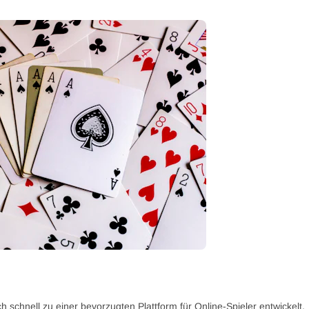
schnell zu einer bevorzugten Plattform für Online-Spieler entwickelt.