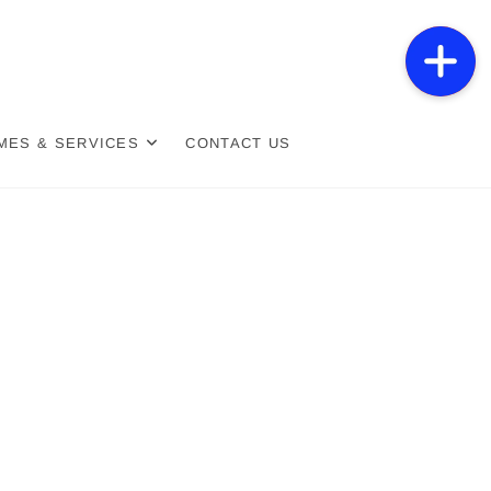
MES & SERVICES
CONTACT US