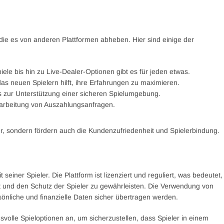
 die es von anderen Plattformen abheben. Hier sind einige der
le bis hin zu Live-Dealer-Optionen gibt es für jeden etwas.
s neuen Spielern hilft, ihre Erfahrungen zu maximieren.
 zur Unterstützung einer sicheren Spielumgebung.
arbeitung von Auszahlungsanfragen.
, sondern fördern auch die Kundenzufriedenheit und Spielerbindung.
einer Spieler. Die Plattform ist lizenziert und reguliert, was bedeutet,
it und den Schutz der Spieler zu gewährleisten. Die Verwendung von
önliche und finanzielle Daten sicher übertragen werden.
volle Spieloptionen an, um sicherzustellen, dass Spieler in einem