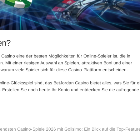
en?
sino eine der besten Möglichkeiten für Online-Spieler ist, die in
 Mit einer riesigen Auswahl an Spielen, attraktiven Boni und einer
, warum viele Spieler sich für diese Casino-Plattform entscheiden.
nline-Glücksspiel sind, das BetJordan Casino bietet alles, was Sie für e
 Erstellen Sie noch heute Ihr Konto und entdecken Sie die aufregende
endsten Casino-Spiele 2026 mit Golisimo: Ein Blick auf die Top-Featur