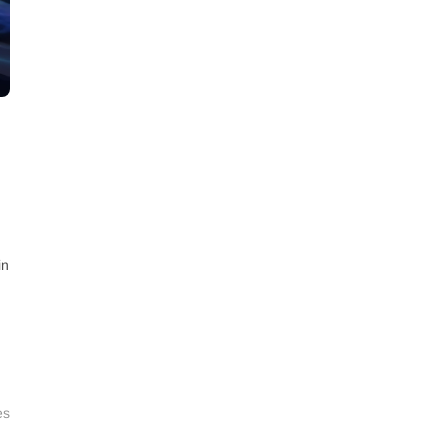
in
es