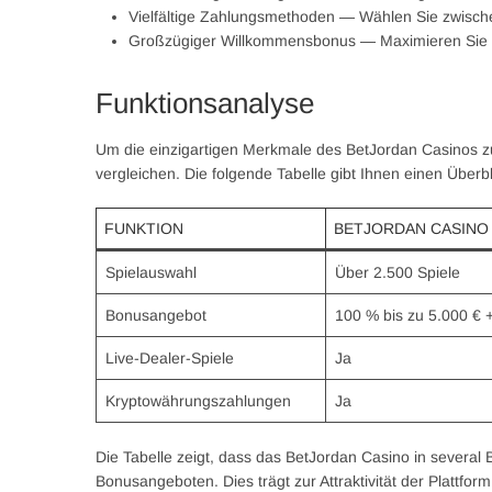
Vielfältige Zahlungsmethoden — Wählen Sie zwisch
Großzügiger Willkommensbonus — Maximieren Sie I
Funktionsanalyse
Um die einzigartigen Merkmale des BetJordan Casinos zu 
vergleichen. Die folgende Tabelle gibt Ihnen einen Überbl
FUNKTION
BETJORDAN CASINO
Spielauswahl
Über 2.500 Spiele
Bonusangebot
100 % bis zu 5.000 € +
Live-Dealer-Spiele
Ja
Kryptowährungszahlungen
Ja
Die Tabelle zeigt, dass das BetJordan Casino in several
Bonusangeboten. Dies trägt zur Attraktivität der Plattfor