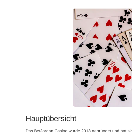
Hauptübersicht
Das BetJordan Casino wurde 2018 gegründet und hat sich 