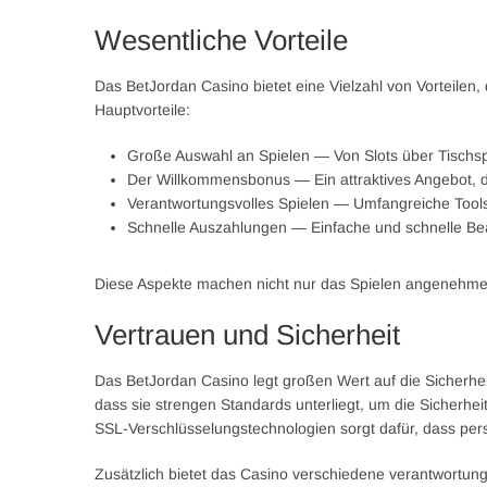
Wesentliche Vorteile
Das BetJordan Casino bietet eine Vielzahl von Vorteilen,
Hauptvorteile:
Große Auswahl an Spielen — Von Slots über Tischspie
Der Willkommensbonus — Ein attraktives Angebot, da
Verantwortungsvolles Spielen — Umfangreiche Tools
Schnelle Auszahlungen — Einfache und schnelle Be
Diese Aspekte machen nicht nur das Spielen angenehmer
Vertrauen und Sicherheit
Das BetJordan Casino legt großen Wert auf die Sicherheit s
dass sie strengen Standards unterliegt, um die Sicherhe
SSL-Verschlüsselungstechnologien sorgt dafür, dass pers
Zusätzlich bietet das Casino verschiedene verantwortungs