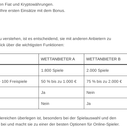
en Fiat und Kryptowährungen.
hre ersten Einsätze mit dem Bonus.
verstehen, ist es entscheidend, sie mit anderen Anbietern zu
ick über die wichtigsten Funktionen:
WETTANBIETER A
WETTANBIETER B
1.800 Spiele
2.000 Spiele
 100 Freispiele
50 % bis zu 1.000 €
75 % bis zu 2.000 €
Ja
Nein
Nein
Ja
 Bereichen überlegen ist, besonders bei der Spielauswahl und den
m bei und macht sie zu einer der besten Optionen für Online-Spieler.