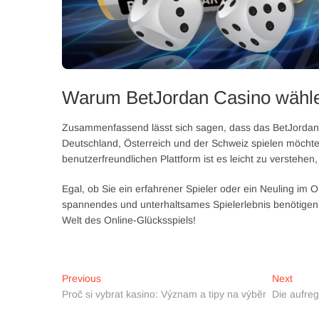
Warum BetJordan Casino wähl
Zusammenfassend lässt sich sagen, dass das BetJordan Ca
Deutschland, Österreich und der Schweiz spielen möchten.
benutzerfreundlichen Plattform ist es leicht zu verstehen
Egal, ob Sie ein erfahrener Spieler oder ein Neuling im O
spannendes und unterhaltsames Spielerlebnis benötigen.
Welt des Online-Glücksspiels!
Post
Previous
Next
Previous
Next
post:
post:
Proč si vybrat kasino: Význam a tipy na výběr
Die aufreg
navigation