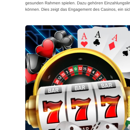
gesunden Rahmen spielen. Dazu gehören Einzahlungslimits
können. Dies zeigt das Engagement des Casinos, ein sich