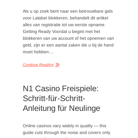
Als u op zoek bent naar een betrouwbare gids
voor Lalabet blokkeren, behandelt dit artikel
alles van registratie tot uw eerste opname.
Getting Ready Voordat u begint met het
blokkeren van uw account of het opnemen van
geld, zijn er een aantal zaken die u bij de hand
moet hebben:…
Continue Reading
N1 Casino Freispiele:
Schritt-für-Schritt-
Anleitung für Neulinge
Online casinos vary widely in quality — this
guide cuts through the noise and covers only