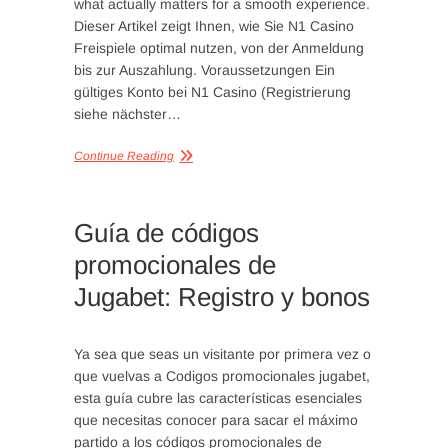
what actually matters for a smooth experience.
Dieser Artikel zeigt Ihnen, wie Sie N1 Casino
Freispiele optimal nutzen, von der Anmeldung
bis zur Auszahlung. Voraussetzungen Ein
gültiges Konto bei N1 Casino (Registrierung
siehe nächster…
Continue Reading
Guía de códigos
promocionales de
Jugabet: Registro y bonos
Ya sea que seas un visitante por primera vez o
que vuelvas a Codigos promocionales jugabet,
esta guía cubre las características esenciales
que necesitas conocer para sacar el máximo
partido a los códigos promocionales de