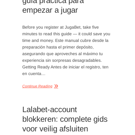
guía práctica para
empezar a jugar
Before you register at JugaBet, take five
minutes to read this guide — it could save you
time and money. Este manual cubre desde la
preparación hasta el primer depósito,
asegurando que aproveches al máximo tu
experiencia sin sorpresas desagradables.
Getting Ready Antes de iniciar el registro, ten
en cuenta…
Continue Reading
Lalabet-account
blokkeren: complete gids
voor veilig afsluiten