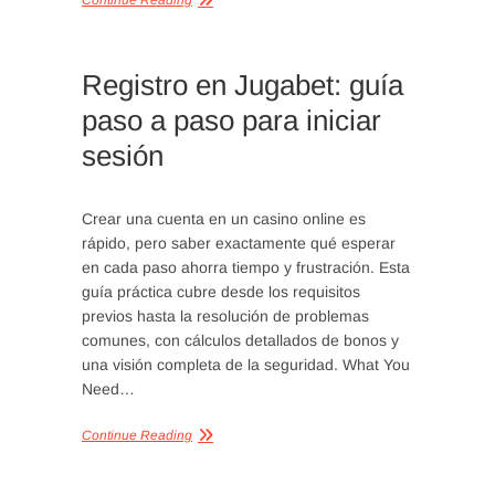
Registro en Jugabet: guía
paso a paso para iniciar
sesión
Crear una cuenta en un casino online es
rápido, pero saber exactamente qué esperar
en cada paso ahorra tiempo y frustración. Esta
guía práctica cubre desde los requisitos
previos hasta la resolución de problemas
comunes, con cálculos detallados de bonos y
una visión completa de la seguridad. What You
Need…
Continue Reading