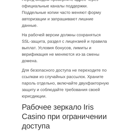
официальные каналы поддержки.
Поддельные копии часто меняют форму
авторизации и запрашивают лишние
данные.
На рабочей версии должны сохраняться
SSL-защита, раздел с лицензией и правила
выплат. Условия бонусов, лимиты и
верификация не меняются из-за смены
домена.
Для безопасного доступа не переходите по
ссылкам из случайных рассылок. Храните
пароль отдельно, включайте двухфакторную
защиту и соблюдайте требования своей
юрисдикции.
Рабочее зеркало Iris
Casino при ограничении
доступа