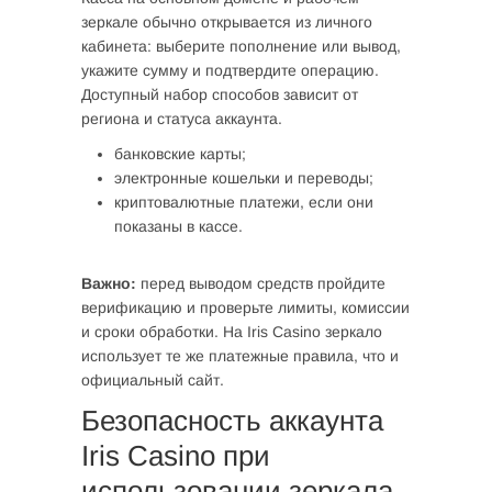
зеркале обычно открывается из личного
кабинета: выберите пополнение или вывод,
укажите сумму и подтвердите операцию.
Доступный набор способов зависит от
региона и статуса аккаунта.
банковские карты;
электронные кошельки и переводы;
криптовалютные платежи, если они
показаны в кассе.
Важно:
перед выводом средств пройдите
верификацию и проверьте лимиты, комиссии
и сроки обработки. На Iris Casino зеркало
использует те же платежные правила, что и
официальный сайт.
Безопасность аккаунта
Iris Casino при
использовании зеркала