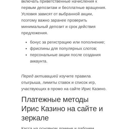
включать приветственные начисления к
первым депозитам и бесплатные вращения.
Условия зависят от выбранной акции,
поэтому важно заранее проверить
минимальный депозит и срок действия
предложения.
бонус за регистрацию или пополнение;
фриспины для популярных слотов;
персональные акции после создания
аккаунта.
Перед активацией
изучите правила
отыгрыша, лимиты ставок и список игр,
участвующих в промо на сайте Ирис Казино.
Платежные методы
Ирис Казино на сайте и
зеркале
Касса на основном домене и рабочем