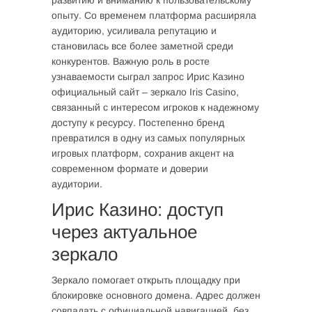
опыту. Со временем платформа расширяла
аудиторию, усиливала репутацию и
становилась все более заметной среди
конкурентов. Важную роль в росте
узнаваемости сыграл запрос Ирис Казино
официальный сайт – зеркало Iris Casino,
связанный с интересом игроков к надежному
доступу к ресурсу. Постепенно бренд
превратился в одну из самых популярных
игровых платформ, сохранив акцент на
современном формате и доверии
аудитории.
Ирис Казино: доступ
через актуальное
зеркало
Зеркало помогает открыть площадку при
блокировке основного домена. Адрес должен
совпадать с официальной навигацией, без