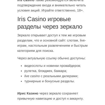
подтверждение входа и внимательно читать
условия акций. Играйте ответственно, 18+.
Iris Casino игровые
разделы через зеркало
Зеркало открывает доступ к тем же игровым
разделам, что и основной сайт: слотам, live-
играм, настольным развлечениям и быстрым
категориям для поиска.
Через актуальную ссылку обычно доступны:
видеослоты и новинки провайдеров;
рулетка, блэкджек, баккара;
live casino
с реальными дилерами;
турнирные и бонусные разделы.
Ирис Казино
через зеркало сохраняет
привычную навигацию и доступ к аккаунту.