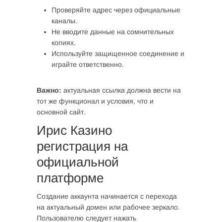
Проверяйте адрес через официальные
каналы.
Не вводите данные на сомнительных
копиях.
Используйте защищенное соединение и
играйте ответственно.
Важно:
актуальная ссылка должна вести на
тот же функционал и условия, что и
основной сайт.
Ирис Казино
регистрация на
официальной
платформе
Создание аккаунта начинается с перехода
на актуальный домен или рабочее зеркало.
Пользователю следует нажать