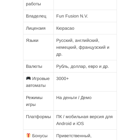
работы
Владелец
Fun Fusion N.V.
Лицензия
Кюрасао
Языки
Русский, английский,
немецкий, французский и
др.
Валюты
Рубль, доллар, евро и др.
Игровые
3000+
автоматы
Режимы
На деньги / Демо
игры
Платформы
ПК / мобильная версия для
Android и iOS
Бонусы
Приветственный,