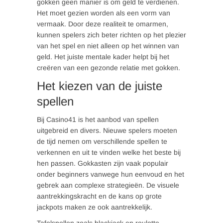
gokken geen manier is om geld te verdienen.
Het moet gezien worden als een vorm van
vermaak. Door deze realiteit te omarmen,
kunnen spelers zich beter richten op het plezier
van het spel en niet alleen op het winnen van
geld. Het juiste mentale kader helpt bij het
creëren van een gezonde relatie met gokken.
Het kiezen van de juiste
spellen
Bij Casino41 is het aanbod van spellen
uitgebreid en divers. Nieuwe spelers moeten
de tijd nemen om verschillende spellen te
verkennen en uit te vinden welke het beste bij
hen passen. Gokkasten zijn vaak populair
onder beginners vanwege hun eenvoud en het
gebrek aan complexe strategieën. De visuele
aantrekkingskracht en de kans op grote
jackpots maken ze ook aantrekkelijk.
Tafelspellen zoals blackjack en roulette