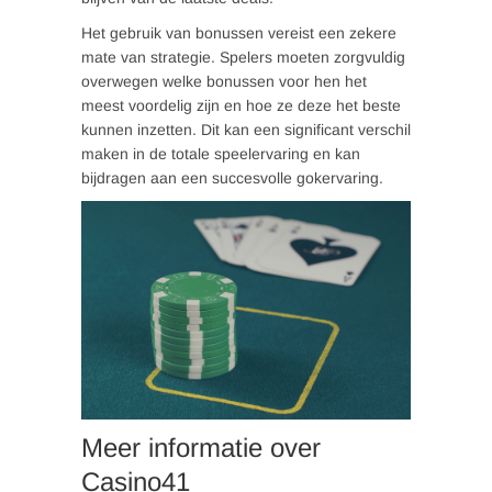
Het gebruik van bonussen vereist een zekere
mate van strategie. Spelers moeten zorgvuldig
overwegen welke bonussen voor hen het
meest voordelig zijn en hoe ze deze het beste
kunnen inzetten. Dit kan een significant verschil
maken in de totale speelervaring en kan
bijdragen aan een succesvolle gokervaring.
Meer informatie over
Casino41