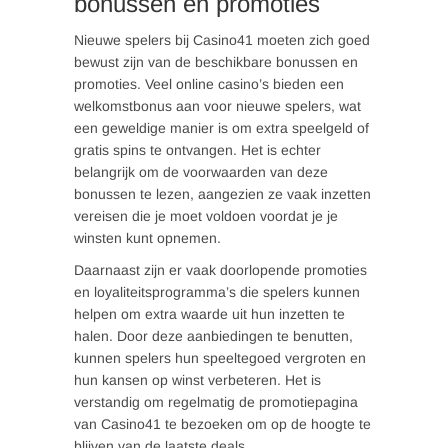
bonussen en promoties
Nieuwe spelers bij Casino41 moeten zich goed
bewust zijn van de beschikbare bonussen en
promoties. Veel online casino’s bieden een
welkomstbonus aan voor nieuwe spelers, wat
een geweldige manier is om extra speelgeld of
gratis spins te ontvangen. Het is echter
belangrijk om de voorwaarden van deze
bonussen te lezen, aangezien ze vaak inzetten
vereisen die je moet voldoen voordat je je
winsten kunt opnemen.
Daarnaast zijn er vaak doorlopende promoties
en loyaliteitsprogramma’s die spelers kunnen
helpen om extra waarde uit hun inzetten te
halen. Door deze aanbiedingen te benutten,
kunnen spelers hun speeltegoed vergroten en
hun kansen op winst verbeteren. Het is
verstandig om regelmatig de promotiepagina
van Casino41 te bezoeken om op de hoogte te
blijven van de laatste deals.