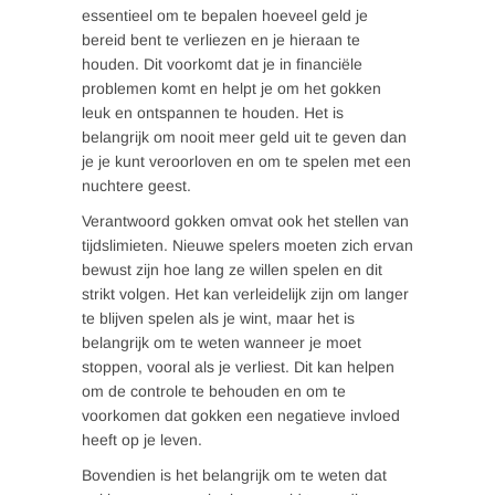
essentieel om te bepalen hoeveel geld je
bereid bent te verliezen en je hieraan te
houden. Dit voorkomt dat je in financiële
problemen komt en helpt je om het gokken
leuk en ontspannen te houden. Het is
belangrijk om nooit meer geld uit te geven dan
je je kunt veroorloven en om te spelen met een
nuchtere geest.
Verantwoord gokken omvat ook het stellen van
tijdslimieten. Nieuwe spelers moeten zich ervan
bewust zijn hoe lang ze willen spelen en dit
strikt volgen. Het kan verleidelijk zijn om langer
te blijven spelen als je wint, maar het is
belangrijk om te weten wanneer je moet
stoppen, vooral als je verliest. Dit kan helpen
om de controle te behouden en om te
voorkomen dat gokken een negatieve invloed
heeft op je leven.
Bovendien is het belangrijk om te weten dat