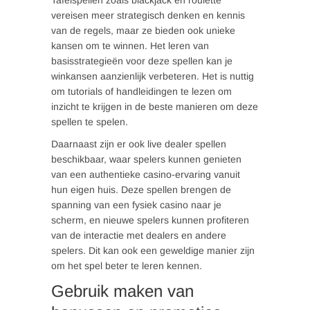
vereisen meer strategisch denken en kennis
van de regels, maar ze bieden ook unieke
kansen om te winnen. Het leren van
basisstrategieën voor deze spellen kan je
winkansen aanzienlijk verbeteren. Het is nuttig
om tutorials of handleidingen te lezen om
inzicht te krijgen in de beste manieren om deze
spellen te spelen.
Daarnaast zijn er ook live dealer spellen
beschikbaar, waar spelers kunnen genieten
van een authentieke casino-ervaring vanuit
hun eigen huis. Deze spellen brengen de
spanning van een fysiek casino naar je
scherm, en nieuwe spelers kunnen profiteren
van de interactie met dealers en andere
spelers. Dit kan ook een geweldige manier zijn
om het spel beter te leren kennen.
Gebruik maken van