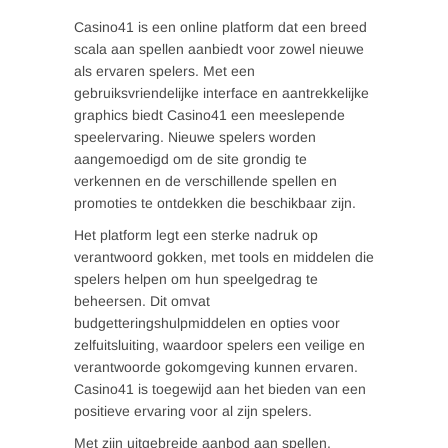
Casino41 is een online platform dat een breed
scala aan spellen aanbiedt voor zowel nieuwe
als ervaren spelers. Met een
gebruiksvriendelijke interface en aantrekkelijke
graphics biedt Casino41 een meeslepende
speelervaring. Nieuwe spelers worden
aangemoedigd om de site grondig te
verkennen en de verschillende spellen en
promoties te ontdekken die beschikbaar zijn.
Het platform legt een sterke nadruk op
verantwoord gokken, met tools en middelen die
spelers helpen om hun speelgedrag te
beheersen. Dit omvat
budgetteringshulpmiddelen en opties voor
zelfuitsluiting, waardoor spelers een veilige en
verantwoorde gokomgeving kunnen ervaren.
Casino41 is toegewijd aan het bieden van een
positieve ervaring voor al zijn spelers.
Met zijn uitgebreide aanbod aan spellen,